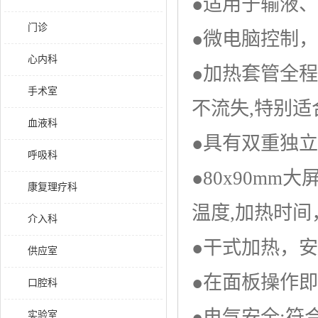
●适用于输液
门诊
●微电脑控制，
心内科
●加热套管全
手术室
不流失,特别
血液科
●具有双重独
呼吸科
●80x90m
康复理疗科
温度,加热时
介入科
●干式加热，
供应室
●在面板操作即
口腔科
●电气安全:符合G
实验室